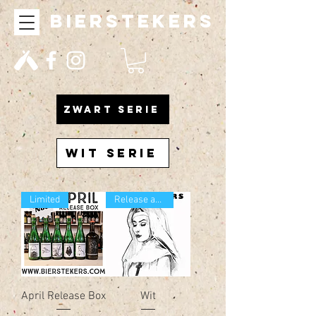
bierstekers
ZWART SERIE
WIT SERIE
Limited
Release april 2021
April Release Box
Wit