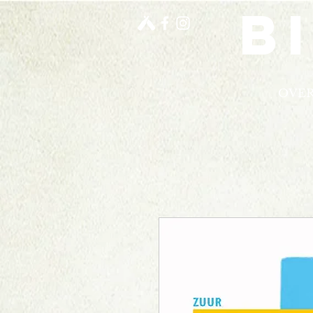
b
OVER