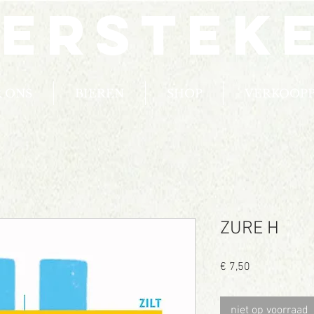
ierstek
 ONS
BIEREN
SHOP
VERKOOP
ZURE H
Prijs
€ 7,50
niet op voorraad