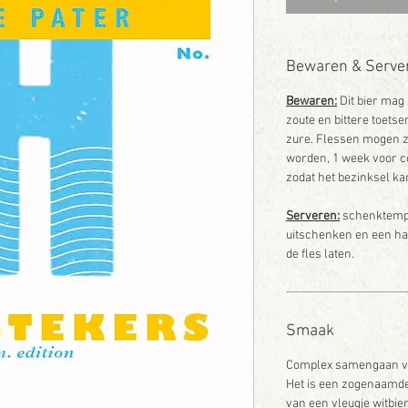
Bewaren & Serve
Bewaren:
Dit bier mag
zoute en bittere toets
zure. Flessen mogen z
worden, 1 week voor c
zodat het bezinksel ka
Serveren:
schenktempe
uitschenken en een hal
de fles laten.
Smaak
Complex samengaan van 
Het is een zogenaamde 
van een vleugje witbier