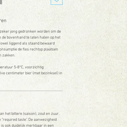
ren
 zeker jong gedronken worden om de
en de bovenhand te laten halen op het
owel liggend als staand bewaard
onsumptie de fles rechtop plaatsen
n zakken.
ratuur 5-8°C, voorzichtig
ve centimeter bier (met bezinksel) in
het bittere (saison), zout en zuur.
"required taste". De aanwezigheid
 is ook duidelijk merkbaar in een